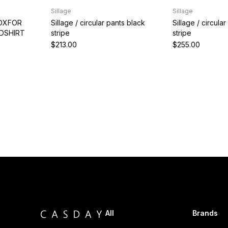
Sillage
Sillage
Sillage / circular pants black
Sillage / circula
 OXFOR
stripe
stripe
BDSHIRT
$213.00
$255.00
All
Brands