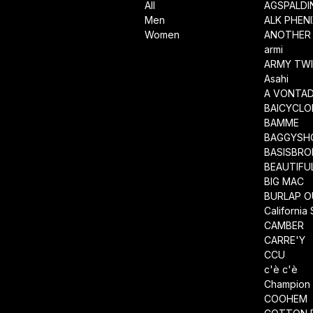
All
AGSPALD
Men
ALK PHEN
Women
ANOTHER 
armi
ARMY TWI
Asahi
A VONTA
BAICYCLO
BAMME
BAGGYSH
BASISBRO
BEAUTIFU
BIG MAC
BURLAP O
California
CAMBER
CARRE'Y
CCU
c'è c'è
Champion
COOHEM