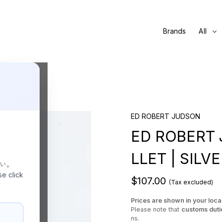
Brands
All
RING
ED ROBERT JUDSON
ED ROBERT 
LLET | SILV
さい。
se click
$107.00
(Tax excluded)
Prices are shown in your loca
Please note that
customs duti
ns.