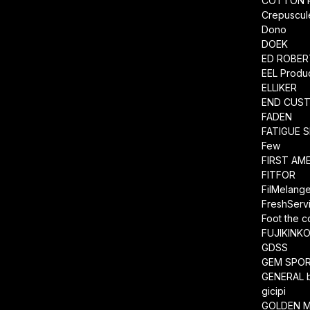
COTTON 
Crepuscul
Dono
DOEK
ED ROBE
EEL Produ
ELLIKER
END CUS
FADEN
FATIGUE 
Few
FIRST AM
FITFOR
FilMelang
FreshServ
Foot the 
FUJIKINK
GDSS
GEM SPO
GENERAL 
gicipi
GOLDEN M