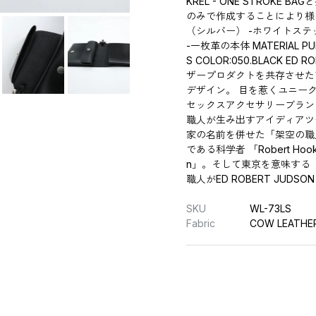
KREL - ONE STROK
のみで作成することにより様
（シルバー） -ホワイトステッ
-一枚革の本体 MATERIAL PULL
S COLOR:050.BLACK 
ザープロダクトを共存させた
デザイン。 目を惹くユニー
セックスアクセサリーブラン
職人が生み出すアイディアツ
家の名前を併せた「架空の職
である科学者 「Robert Ho
n」。そして東京を意味する
職人がED ROBERT JUDSO
SKU
WL-73LS
Fabric
COW LEATHE