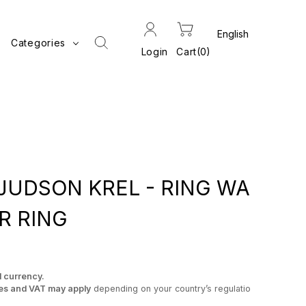
Categories
Login
Cart
0
JUDSON KREL - RING WA
ER RING
l currency.
es and VAT may apply
depending on your country’s regulatio