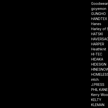
Goodwea
goyemon
GUNGHO
HANDTEX
Hanes
Harley of 
HATSKI
HAVERSA
HARPER
Heathknit
HI-TEC
HIDAKA
HIDESIGN
HINESNO
HOMELESS
intch.
J.PRESS
PHIL KAN
Kerry Wool
KELTY
KLEMAN