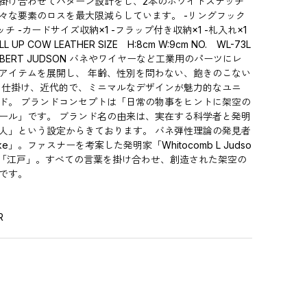
E BAGと掛け合わせてパターン設計をし、2本のホワイトステッチ
々な要素のロスを最大限減らしています。 -リングフック
チ -カードサイズ収納×1 -フラップ付き収納×1 -札入れ×1
 UP COW LEATHER SIZE H:8cm W:9cm NO. WL-73L
ED ROBERT JUDSON バネやワイヤーなど工業用のパーツにレ
アイテムを展開し、 年齢、性別を問わない、飽きのこない
ク仕掛け、近代的で、ミニマルなデザインが魅力的なユニ
ド。 ブランドコンセプトは「日常の物事をヒントに架空の
ール」です。 ブランド名の由来は、実在する科学者と発明
人」という設定からきております。 バネ弾性理論の発見者
oke」。ファスナーを考案した発明家「Whitocomb L Judso
 「江戸」。すべての言葉を掛け合わせ、創造された架空の
Nです。
R