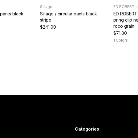
Sillage
ED ROBERT 
r pants black
Sillage / circular pants black
ED ROBERT
stripe
pring clip 
roco grain
$241.00
$71.00
1 Colors
Categories