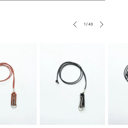
1
/
43