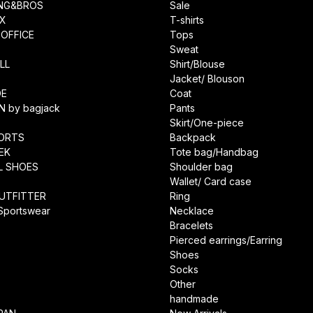
ING&BROS
Sale
IX
T-shirts
OFFICE
Tops
Sweat
LL
Shirt/Blouse
Jacket/ Blouson
DE
Coat
N by bagjack
Pants
Skirt/One-piece
ORTS
Backpack
EK
Tote bag/Handbag
L SHOES
Shoulder bag
Wallet/ Card case
UTFITTER
Ring
 Sportswear
Necklace
Bracelets
Pierced earrings/Earring
Shoes
Socks
Other
handmade