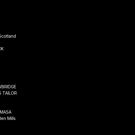
r
Scotland
CK
WBRIDGE
 TAILOR
EMASA
en Mills