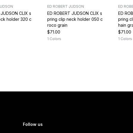
JUDSON
ED ROBERT JUDSON
ED ROB
 JUDSON CLIX s
ED ROBERT JUDSON CLIX s
ED ROB
neck holder 320 c
pring clip neck holder 050 c
pring c
roco grain
hain gr
$71.00
$71.00
1 Colors
1 Colors
Follow us