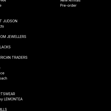
PAN
New Arrivals
e
Pre-order
RT JUDSON
cts
TOM JEWELLERS
SLACKS
ERICAN TRADERS
e
ice
coach
O
RTSWEAR
by LEMONTEA
ILLS